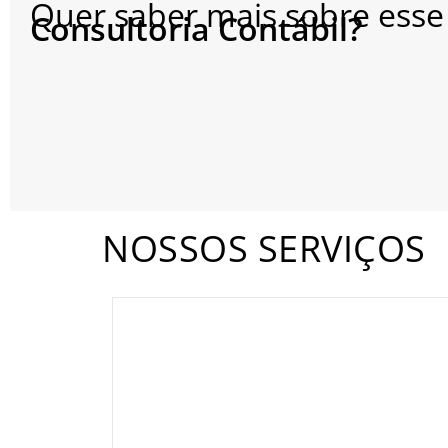
Quer saber mais sobre esse
Consultoria Contábil?
NOSSOS SERVIÇOS