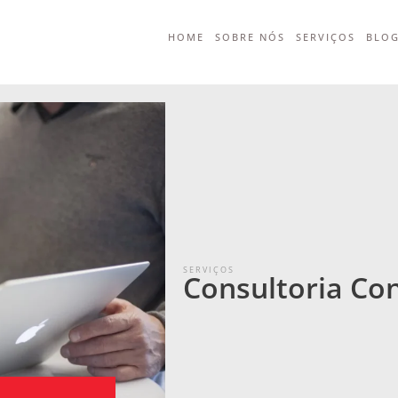
HOME
SOBRE NÓS
SERVIÇOS
BLO
S E R V I Ç O S
Consultoria Con