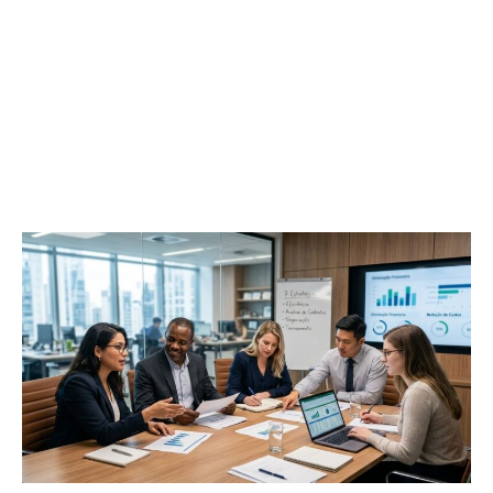
C
e
M
d
t
t
j
C
D
E
B