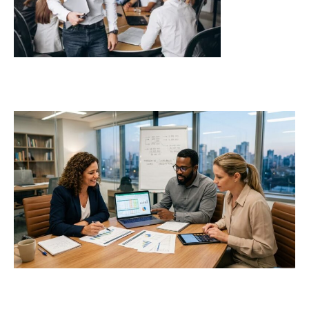
j
C
L
B