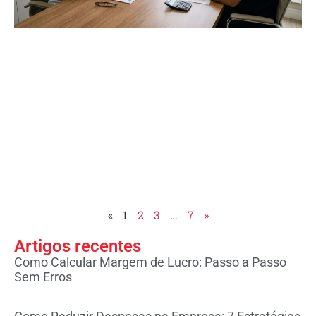
h
d
i
p
r
e
h
«
1
2
3
…
7
»
Artigos recentes
Como Calcular Margem de Lucro: Passo a Passo
Sem Erros